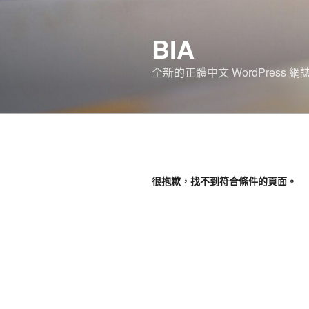
跳
至
BIA
主
要
全新的正體中文 WordPress 網
內
容
很抱歉，找不到符合條件的頁面。